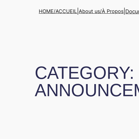
Skip
|
|
HOME/ACCUEIL
About us/À Propos
Docum
to
content
CATEGORY:
ANNOUNCE