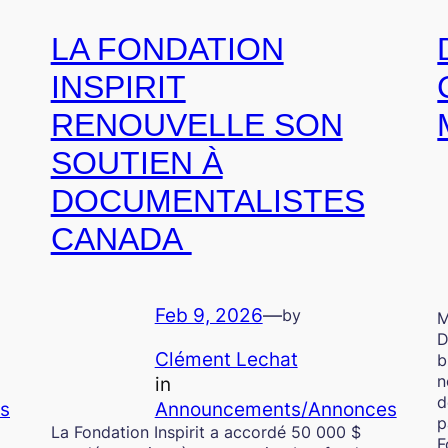
LA FONDATION
INSPIRIT
RENOUVELLE SON
SOUTIEN À
DOCUMENTALISTES
CANADA
Feb 9, 2026
—
by
M
D
Clément Lechat
b
n
in
d
s
Announcements/Annonces
p
La Fondation Inspirit a accordé 50 000 $
F