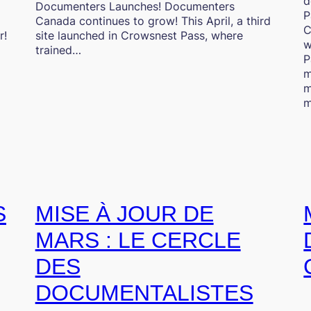
d
Documenters Launches! Documenters
P
Canada continues to grow! This April, a third
C
r!
site launched in Crowsnest Pass, where
w
trained…
P
m
m
m
S
MISE À JOUR DE
MARS : LE CERCLE
DES
DOCUMENTALISTES