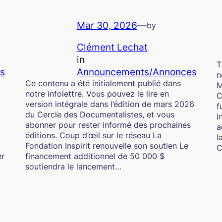
Mar 30, 2026
—
by
Clément Lechat
in
T
s
Announcements/Annonces
n
Ce contenu a été initialement publié dans
M
notre infolettre. Vous pouvez le lire en
C
version intégrale dans l’édition de mars 2026
f
du Cercle des Documentalistes, et vous
I
t
abonner pour rester informé des prochaines
a
éditions. Coup d’œil sur le réseau La
l
Fondation Inspirit renouvelle son soutien Le
C
er
financement additionnel de 50 000 $
soutiendra le lancement…