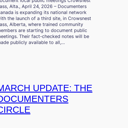
ocument local public meetings Crowsnest
ass, Alta., April 24, 2026 – Documenters
anada is expanding its national network
ith the launch of a third site, in Crowsnest
ass, Alberta, where trained community
embers are starting to document public
eetings. Their fact-checked notes will be
ade publicly available to all,…
MARCH UPDATE: THE
DOCUMENTERS
CIRCLE