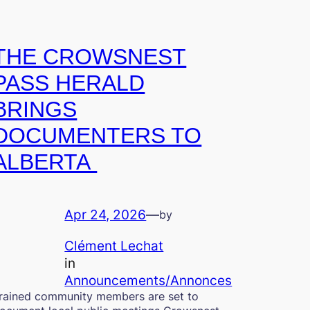
THE CROWSNEST
PASS HERALD
BRINGS
DOCUMENTERS TO
ALBERTA
Apr 24, 2026
—
by
Clément Lechat
in
Announcements/Annonces
rained community members are set to